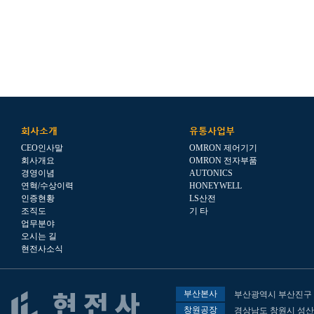
회사소개
유통사업부
CEO인사말
OMRON 제어기기
회사개요
OMRON 전자부품
경영이념
AUTONICS
연혁/수상이력
HONEYWELL
인증현황
LS산전
조직도
기 타
업무분야
오시는 길
현전사소식
부산본사
부산광역시 부산진구 전
창원공장
경상남도 창원시 성산구