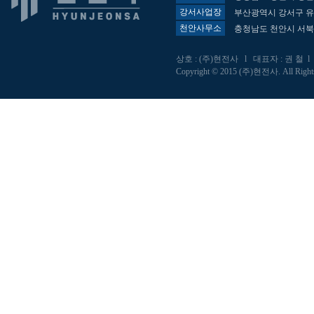
강서사업장
부산광역시 강서구 유통
천안사무소
충청남도 천안시 서북구
상호 : (주)현전사 l 대표자 : 권 철 l 사업
Copyright © 2015 (주)현전사. All Right