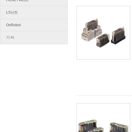
HONEYWELL
LS산전
OnRobot
기 타