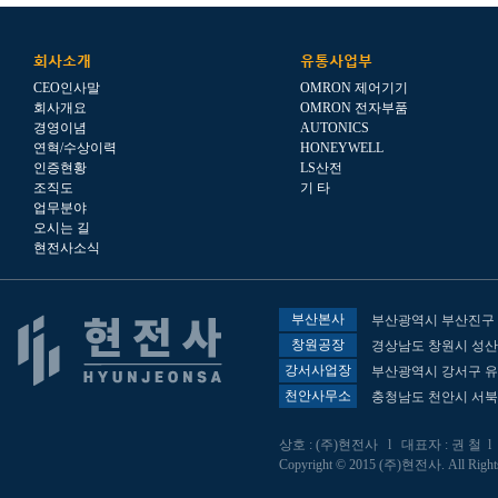
회사소개
유통사업부
CEO인사말
OMRON 제어기기
회사개요
OMRON 전자부품
경영이념
AUTONICS
연혁/수상이력
HONEYWELL
인증현황
LS산전
조직도
기 타
업무분야
오시는 길
현전사소식
부산본사
부산광역시 부산진구 전
창원공장
경상남도 창원시 성산구
강서사업장
부산광역시 강서구 유통
천안사무소
충청남도 천안시 서북구
상호 : (주)현전사 l 대표자 : 권 철 l 사업
Copyright © 2015 (주)현전사. All Right